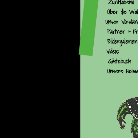
Zunftabend
Über die Wal
Unser Vorstan
Partner + Fr
Bildergalerien
Videos
Gästebuch
Unsere Heima