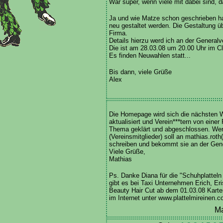
Wär super, wenn viele mit dabei sind, da
Ja und wie Matze schon geschrieben h
neu gestaltet werden. Die Gestaltung 
Firma.
Details hierzu werd ich an der Genera
Die ist am 28.03.08 um 20.00 Uhr im C
Es finden Neuwahlen statt...
Bis dann, viele Grüße
Alex
Die Homepage wird sich die nächsten 
aktualisiert und Verein***tern von einer
Thema geklärt und abgeschlossen. Wer 
(Vereinsmitglieder) soll an mathias.roth
schreiben und bekommt sie an der Ge
Viele Grüße,
Mathias
Ps. Danke Diana für die "Schuhplatteln
gibt es bei Taxi Unternehmen Erich, Eri
Beauty Hair Cut ab dem 01.03.08 Karte
im Internet unter www.plattelmireinen.
Ma