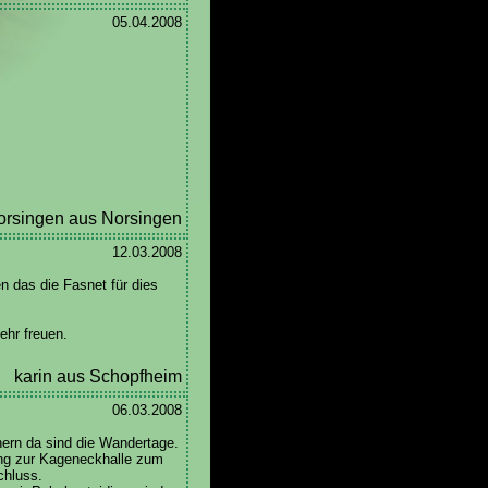
05.04.2008
rsingen aus Norsingen
12.03.2008
n das die Fasnet für dies
ehr freuen.
karin aus Schopfheim
06.03.2008
nern da sind die Wandertage.
ang zur Kageneckhalle zum
chluss.