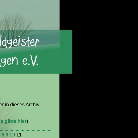
er in dieses Archiv
e gibts hier
)
7
8
9
10
11