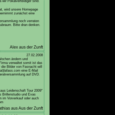
 wir Pokalverteidiger sind.
at, wird unsere Homepage
übernimmt zunächst eine
lversammlung noch verraten
lubraum. Bitte dran denken.
Alex aus der Zunft
27.02.2008
Wochen ändern und
 Firma verwaltet somit ist das
die Bilder von Fasnacht will
(at)lafass.com eine E-Mail
neralversammlung auf DVD.
 aus Leidenschaft Tour 2009"
s Brillenstudio und Evas
n im Vorverkauf oder auch
com
thias aus Aus der Zunft