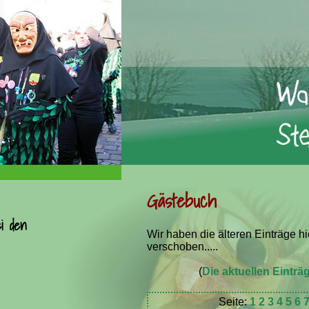
Gästebuch
i den
Wir haben die älteren Einträge hi
verschoben.....
(
Die aktuellen Einträg
Seite:
1
2
3
4
5
6