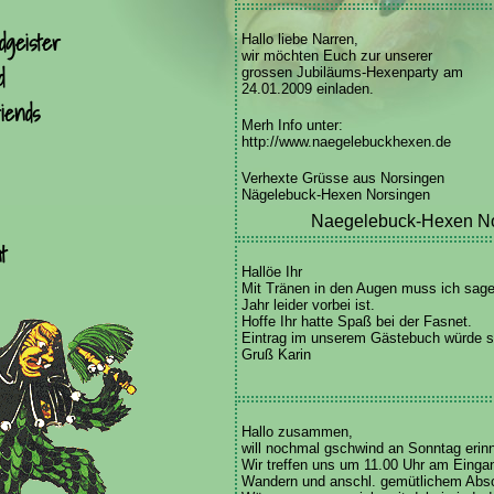
dgeister
Hallo liebe Narren,
wir möchten Euch zur unserer
d
grossen Jubiläums-Hexenparty am
24.01.2009 einladen.
iends
Merh Info unter:
http://www.naegelebuckhexen.de
Verhexte Grüsse aus Norsingen
Nägelebuck-Hexen Norsingen
Naegelebuck-Hexen No
t
Hallöe Ihr
Mit Tränen in den Augen muss ich sage
Jahr leider vorbei ist.
Hoffe Ihr hatte Spaß bei der Fasnet.
Eintrag im unserem Gästebuch würde s
Gruß Karin
Hallo zusammen,
will nochmal gschwind an Sonntag erin
Wir treffen uns um 11.00 Uhr am Eing
Wandern und anschl. gemütlichem Abs