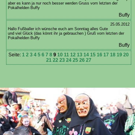
aber es kann ja nur noch besser werden Gruss vom letzten der
Pokalhelden Buffy
Buffy
25.05.2012
Hallo Fußballer ich wünsche euch am Sonntag alles Gute
und viel Glück (das könnt ihr ja gebrauchen ) Gruß vom letzten der
Pokalhelden Buffy
Buffy
Seite:
1
2
3
4
5
6
7
8
9
10
11
12
13
14
15
16
17
18
19
20
21
22
23
24
25
26
27