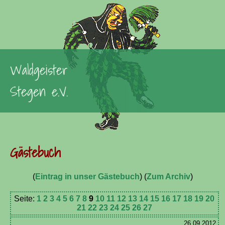
Waldgeister
Stegen e.V.
Gästebuch
(
Eintrag in unser Gästebuch
) (
Zum Archiv
)
Seite:
1
2
3
4
5
6
7
8
9
10
11
12
13
14
15
16
17
18
19
20
21
22
23
24
25
26
27
26.09.2012