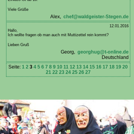
Viele Grüße
Alex,
chef@waldgeister-Stegen.de
12.01.2016
Hallo,
Ich wollte fragen ob man auch mit Muttizettel rein kommt?
Lieben Gruß
Georg,
georghug@t-online.de
Deutschland
Seite:
1
2
3
4
5
6
7
8
9
10
11
12
13
14
15
16
17
18
19
20
21
22
23
24
25
26
27